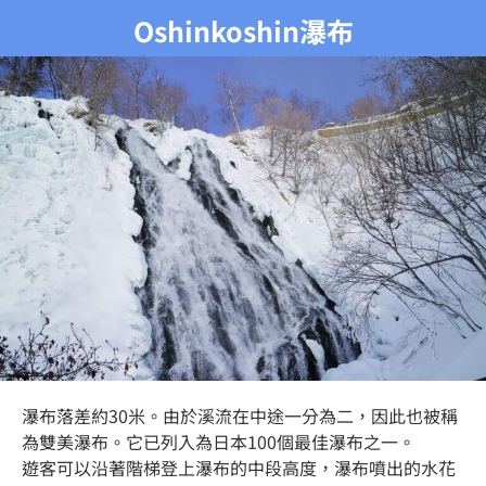
Oshinkoshin瀑布
瀑布落差約30米。由於溪流在中途一分為二，因此也被稱
為雙美瀑布。它已列入為日本100個最佳瀑布之一。
遊客可以沿著階梯登上瀑布的中段高度，瀑布噴出的水花