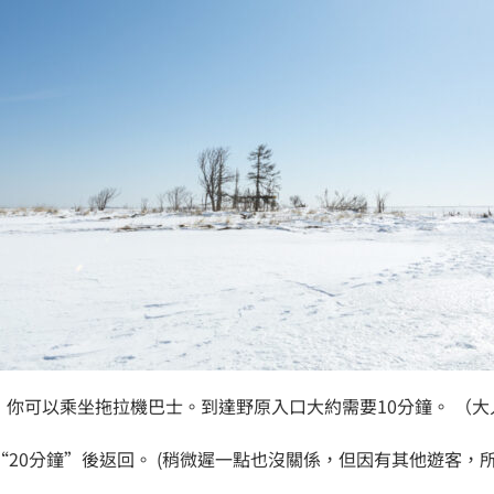
此外，你可以乘坐拖拉機巴士。到達野原入口大約需要10分鐘。 （
20分鐘”後返回。 (稍微遲一點也沒關係，但因有其他遊客，