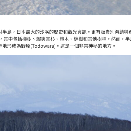
付半島，日本最大的沙嘴的歷史和觀光資訊。更有販賣別海鎮特
林，其中包括櫸樹、蝦夷雲杉、榿木、橡樹和其他樹種。然而，
形成為野原(Todowara)。這是一個非常神秘的地方。