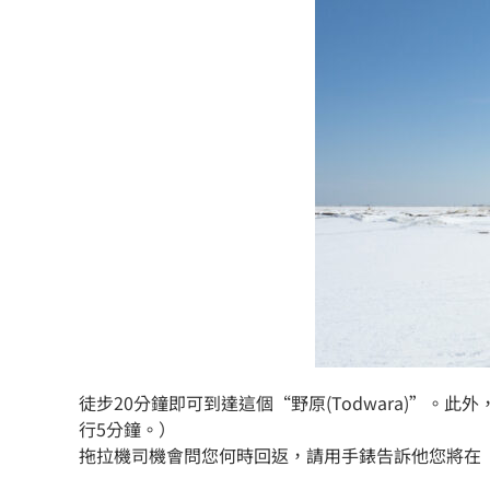
徒步20分鐘即可到達這個“野原(Todwara)”。
行5分鐘。）
拖拉機司機會問您何時回返，請用手錶告訴他您將在“