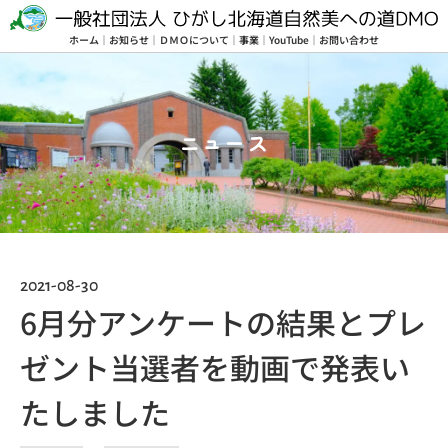
ホーム
｜
お知らせ
｜
ＤＭＯについて
｜
事業
｜
YouTube
｜
お問い合わせ
ニュース
2021-08-30
6月分アンケートの結果とプレ
ゼント当選者を動画で発表い
たしました