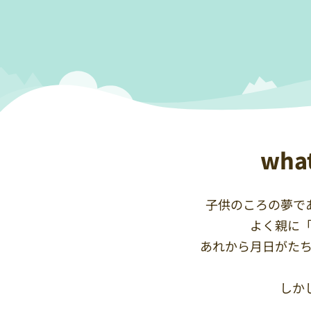
wha
子供のころの夢であ
よく親に
あれから月日がた
しかし