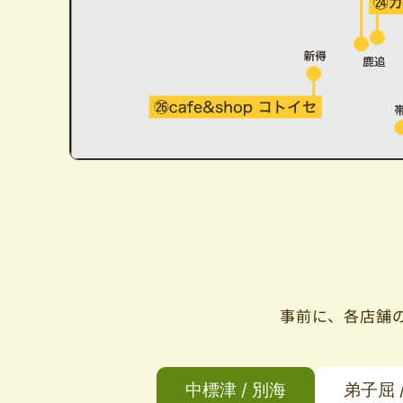
事前に、各店舗
中標津 / 別海
弟子屈 /