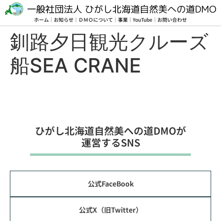
ホーム
｜
お知らせ
｜
ＤＭＯについて
｜
事業
｜
YouTube
｜
お問い合わせ
釧路夕日観光クルーズ
船SEA CRANE
ひがし北海道⾃然美への道DMOが
運営するSNS
公式FaceBook
公式X（旧Twitter）