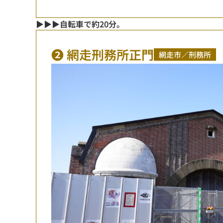
▶▶▶自転車で約20分。
❷ 網走刑務所正門
網走市／刑務所