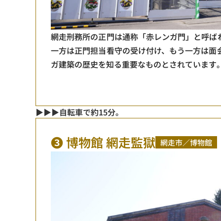
網走刑務所の正門は通称「赤レンガ門」と呼ば
一方は正門担当看守の受け付け、もう一方は面
ガ建築の歴史を知る重要なものとされています​
▶▶▶自転車で約15分。
❸ 博物館 網走監獄
網走市／博物館