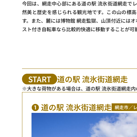
今回は、網走中心部にある道の駅 流氷街道網走で
然美と歴史を感じられる観光地です。この山の標高
す。また、麓には博物館 網走監獄、山頂付近には
スト付き自転車なら比較的快適に移動することが可
START
道の駅 流氷街道網走
※大きな荷物がある場合は、道の駅 流氷街道網走
❶ 道の駅 流氷街道網走
網走市／