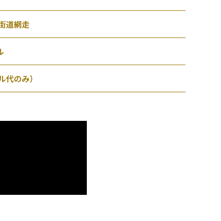
流氷街道網走
ル
クル代のみ）